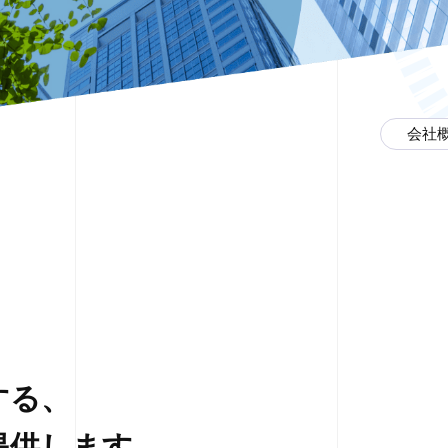
会社
する、
提供します